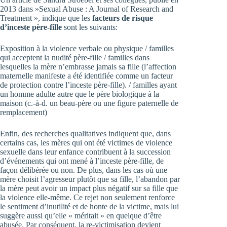
2013 dans »Sexual Abuse : A Journal of Research and
Treatment », indique que les
facteurs de risque
d’inceste père-fille
sont les suivants:
Exposition à la violence verbale ou physique / familles
qui acceptent la nudité père-fille / familles dans
lesquelles la mère n’embrasse jamais sa fille (l’affection
maternelle manifeste a été identifiée comme un facteur
de protection contre l’inceste père-fille). / familles ayant
un homme adulte autre que le père biologique à la
maison (c.-à-d. un beau-père ou une figure paternelle de
remplacement)
Enfin, des recherches qualitatives indiquent que, dans
certains cas, les mères qui ont été victimes de violence
sexuelle dans leur enfance contribuent à la succession
d’événements qui ont mené à l’inceste père-fille, de
façon délibérée ou non. De plus, dans les cas où une
mère choisit l’agresseur plutôt que sa fille, l’abandon par
la mère peut avoir un impact plus négatif sur sa fille que
la violence elle-même. Ce rejet non seulement renforce
le sentiment d’inutilité et de honte de la victime, mais lui
suggère aussi qu’elle « méritait » en quelque d’être
abusée. Par conséquent, la re-victimisation devient