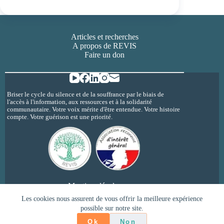
Articles et recherches
A propos de REVIS
Faire un don
Briser le cycle du silence et de la souffrance par le biais de
l'accès à l'information, aux ressources et à la solidarité
communautaire. Votre voix mérite d'être entendue. Votre histoire
compte. Votre guérison est une priorité.
Mentions légales
Politique de confidentialité
Les cookies nous assurent de vous offrir la meilleure expérience
possible sur notre site.
Copyright © 2026 - REVIS - inceste et
psychotraumatisme @revisherault
Ok
Non