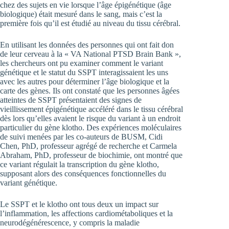
chez des sujets en vie lorsque l’âge épigénétique (âge
biologique) était mesuré dans le sang, mais c’est la
première fois qu’il est étudié au niveau du tissu cérébral.
En utilisant les données des personnes qui ont fait don
de leur cerveau à la « VA National PTSD Brain Bank »,
les chercheurs ont pu examiner comment le variant
génétique et le statut du SSPT interagissaient les uns
avec les autres pour déterminer l’âge biologique et la
carte des gènes. Ils ont constaté que les personnes âgées
atteintes de SSPT présentaient des signes de
vieillissement épigénétique accéléré dans le tissu cérébral
dès lors qu’elles avaient le risque du variant à un endroit
particulier du gène klotho. Des expériences moléculaires
de suivi menées par les co-auteurs de BUSM, Cidi
Chen, PhD, professeur agrégé de recherche et Carmela
Abraham, PhD, professeur de biochimie, ont montré que
ce variant régulait la transcription du gène klotho,
supposant alors des conséquences fonctionnelles du
variant génétique.
Le SSPT et le klotho ont tous deux un impact sur
l’inflammation, les affections cardiométaboliques et la
neurodégénérescence, y compris la maladie