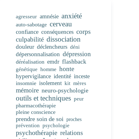
anxiété
amnésie
agresseur
cerveau
auto-sabotage
corps
confiance
conséquences
dissociation
culpabilité
douleur
déclencheurs
déni
dépression
dépersonnalisation
flashback
emdr
déréalisation
honte
génétique
homme
hypervigilance
identité
inceste
isolement
insomnie
kit
mères
mémoire
neuro-psychologie
outils et techniques
peur
pharmacothérapie
pleine conscience
prendre soin de soi
proches
prévention
psychologie
psychothérapie
relations