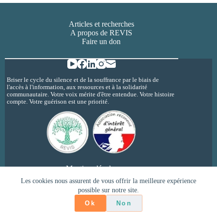
Articles et recherches
A propos de REVIS
Faire un don
Briser le cycle du silence et de la souffrance par le biais de
l'accès à l'information, aux ressources et à la solidarité
communautaire. Votre voix mérite d'être entendue. Votre histoire
compte. Votre guérison est une priorité.
Mentions légales
Politique de confidentialité
Les cookies nous assurent de vous offrir la meilleure expérience
possible sur notre site.
Copyright © 2026 - REVIS - inceste et
psychotraumatisme @revisherault
Ok
Non