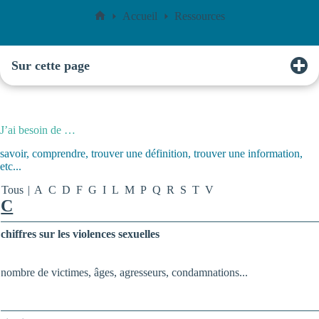
Accueil
Ressources
Accueil
Sur cette page
J’ai besoin de …
savoir, comprendre, trouver une définition, trouver une information,
etc...
Tous
|
A
C
D
F
G
I
L
M
P
Q
R
S
T
V
C
chiffres sur les violences sexuelles
nombre de victimes, âges, agresseurs, condamnations...