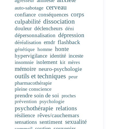
amnésie
agresseur
cerveau
auto-sabotage
corps
confiance
conséquences
dissociation
culpabilité
douleur
déclencheurs
déni
dépression
dépersonnalisation
flashback
emdr
déréalisation
honte
génétique
homme
hypervigilance
identité
inceste
isolement
insomnie
kit
mères
mémoire
neuro-psychologie
outils et techniques
peur
pharmacothérapie
pleine conscience
prendre soin de soi
proches
prévention
psychologie
psychothérapie
relations
rêves/cauchemars
résilience
sentiment
sexualité
sensations
souvenirs
soutien
sommeil