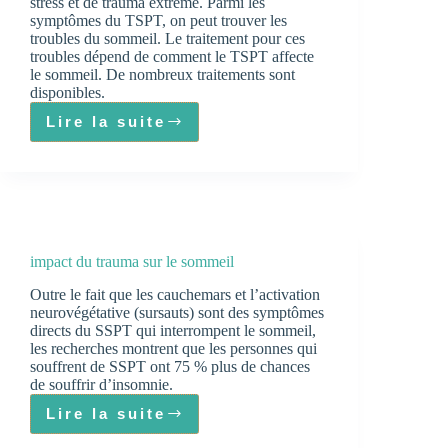
stress et de trauma extrême. Parmi les
symptômes du TSPT, on peut trouver les
troubles du sommeil. Le traitement pour ces
troubles dépend de comment le TSPT affecte
le sommeil. De nombreux traitements sont
disponibles.
Lire la suite
TSPT
et
Sommeil
impact du trauma sur le sommeil
Outre le fait que les cauchemars et l’activation
neurovégétative (sursauts) sont des symptômes
directs du SSPT qui interrompent le sommeil,
les recherches montrent que les personnes qui
souffrent de SSPT ont 75 % plus de chances
de souffrir d’insomnie.
Lire la suite
impact
du