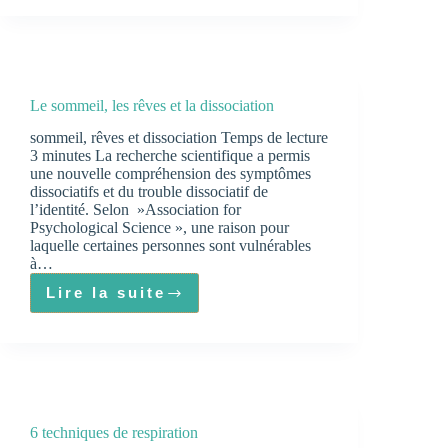
trauma
sur
le
sommeil
Le sommeil, les rêves et la dissociation
sommeil, rêves et dissociation Temps de lecture
3 minutes La recherche scientifique a permis
une nouvelle compréhension des symptômes
dissociatifs et du trouble dissociatif de
l’identité. Selon »Association for
Psychological Science », une raison pour
laquelle certaines personnes sont vulnérables
à…
Lire la suite
Le
sommeil,
les
rêves
et
la
6 techniques de respiration
dissociation