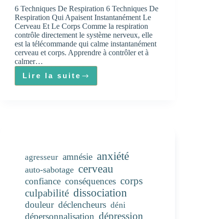
6 Techniques De Respiration 6 Techniques De
Respiration Qui Apaisent Instantanément Le
Cerveau Et Le Corps Comme la respiration
contrôle directement le système nerveux, elle
est la télécommande qui calme instantanément
cerveau et corps. Apprendre à contrôler et à
calmer…
Lire la suite
6
techniques
de
respiration
anxiété
amnésie
agresseur
cerveau
auto-sabotage
corps
confiance
conséquences
dissociation
culpabilité
douleur
déclencheurs
déni
dépression
dépersonnalisation