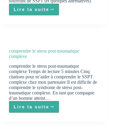
souffrant de SSPT (et quelques alternatives)
Lire la suite
10
choses
à
ne
pas
dire
comprendre le stress post-traumatique
à
complexe
une
victime
comprendre le stress post-traumatique
complexe Temps de lecture 5 minutes Cinq
citations pour m’aider à comprendre le SSPT
complexe chez mon partenaire Il est difficile de
comprendre le syndrome de stress post-
traumatique complexe. En tant que compagne
d’un homme atteint…
Lire la suite
comprendre
le
stress
post-