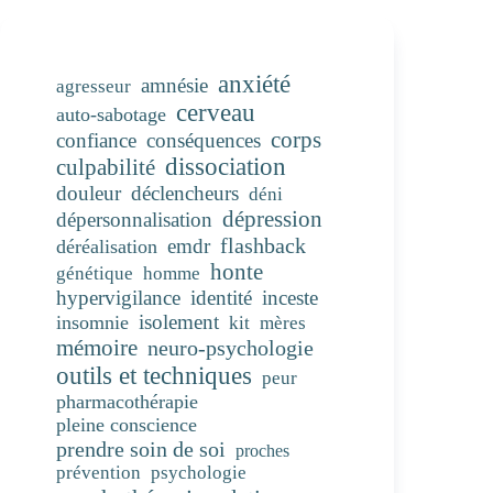
traumatique
complexe
anxiété
amnésie
agresseur
cerveau
auto-sabotage
corps
confiance
conséquences
dissociation
culpabilité
douleur
déclencheurs
déni
dépression
dépersonnalisation
flashback
emdr
déréalisation
honte
génétique
homme
hypervigilance
identité
inceste
isolement
insomnie
kit
mères
mémoire
neuro-psychologie
outils et techniques
peur
pharmacothérapie
pleine conscience
prendre soin de soi
proches
prévention
psychologie