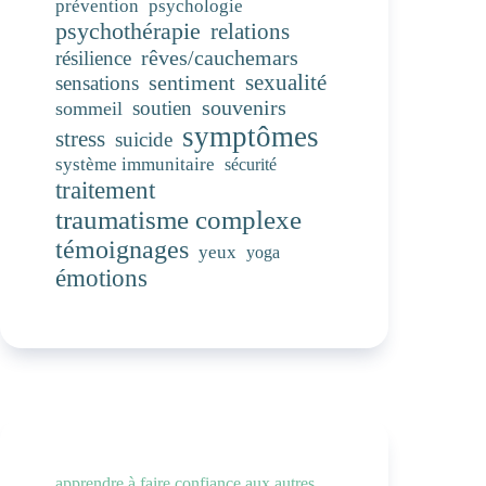
prévention
psychologie
psychothérapie
relations
rêves/cauchemars
résilience
sentiment
sexualité
sensations
souvenirs
soutien
sommeil
symptômes
stress
suicide
système immunitaire
sécurité
traitement
traumatisme complexe
témoignages
yeux
yoga
émotions
apprendre à faire confiance aux autres