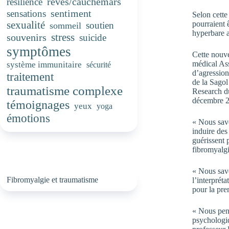
rêves/cauchemars
résilience
sentiment
sensations
Selon cette
pourraient 
sexualité
soutien
sommeil
hyperbare a
stress
souvenirs
suicide
symptômes
Cette nouve
médical Ass
système immunitaire
sécurité
d’agression
traitement
de la Sago
traumatisme complexe
Research du
décembre 
témoignages
yeux
yoga
émotions
« Nous savo
induire des
guérissent 
fibromyalgi
« Nous savo
Fibromyalgie et traumatisme
l’interprét
pour la pre
« Nous pens
psychologiq