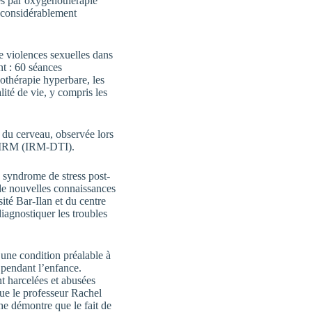
ées par oxygénothérapie
s considérablement
e violences sexuelles dans
nt : 60 séances
othérapie hyperbare, les
lité de vie, y compris les
é du cerveau, observée lors
s IRM (IRM-DTI).
u syndrome de stress post-
de nouvelles connaissances
ité Bar-Ilan et du centre
iagnostiquer les troubles
 une condition préalable à
 pendant l’enfance.
t harcelées et abusées
que le professeur Rachel
he démontre que le fait de