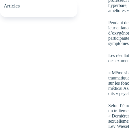
professeur 
hyperbare, 
Articles
améliorés »
Pendant deu
leur enfanc
d’oxygénoth
participant
symptômes d
Les résulta
des examen
« Même si c
traumatique
sur les fon
médical Ass
dits « psyc
Selon l’étu
un traiteme
« Dernière
sexuellemen
Lev-Wiesel 