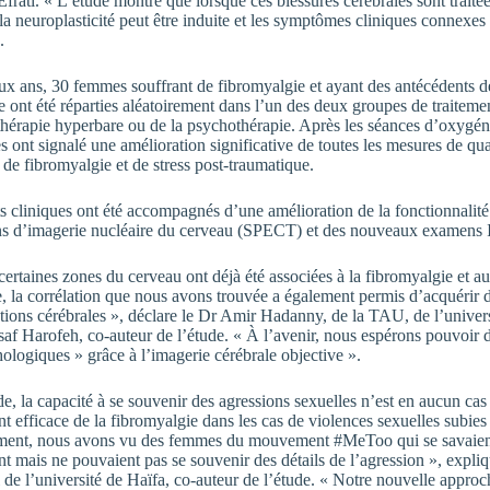
Efrati. « L’étude montre que lorsque ces blessures cérébrales sont trait
la neuroplasticité peut être induite et les symptômes cliniques connexe
.
x ans, 30 femmes souffrant de fibromyalgie et ayant des antécédents d
e ont été réparties aléatoirement dans l’un des deux groupes de traiteme
érapie hyperbare ou de la psychothérapie. Après les séances d’oxygén
es ont signalé une amélioration significative de toutes les mesures de qua
e fibromyalgie et de stress post-traumatique.
ts cliniques ont été accompagnés d’une amélioration de la fonctionnalit
s d’imagerie nucléaire du cerveau (SPECT) et des nouveaux examen
ertaines zones du cerveau ont déjà été associées à la fibromyalgie et a
, la corrélation que nous avons trouvée a également permis d’acquérir 
ctions cérébrales », déclare le Dr Amir Hadanny, de la TAU, de l’univers
af Harofeh, co-auteur de l’étude. « À l’avenir, nous espérons pouvoir d
hologiques » grâce à l’imagerie cérébrale objective ».
de, la capacité à se souvenir des agressions sexuelles n’est en aucun cas
nt efficace de la fibromyalgie dans les cas de violences sexuelles subies
ment, nous avons vu des femmes du mouvement
#MeToo
qui se savaien
t mais ne pouvaient pas se souvenir des détails de l’agression », expli
de l’université de Haïfa, co-auteur de l’étude. « Notre nouvelle approc