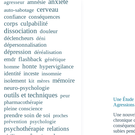
anxiété
amnésie
agresseur
cerveau
auto-sabotage
confiance
conséquences
corps
culpabilité
dissociation
douleur
déclencheurs
déni
dépersonnalisation
dépression
déréalisation
flashback
emdr
génétique
honte
hypervigilance
homme
identité
inceste
insomnie
mémoire
isolement
kit
mères
neuro-psychologie
outils et techniques
peur
Une Étude 
pharmacothérapie
Agressions
pleine conscience
prendre soin de soi
Une nouvell
proches
chronique c
prévention
psychologie
conséquence
psychothérapie
relations
subies pend