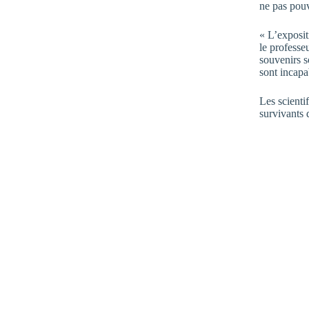
ne pas pouv
« L’exposit
le professe
souvenirs so
sont incapa
Les scienti
survivants 