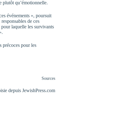
e plutôt qu’émotionnelle.
 ces événements », poursuit
u responsables de ces
n pour laquelle les survivants
».
s précoces pour les
Sources
oisie depuis
JewishPress.com