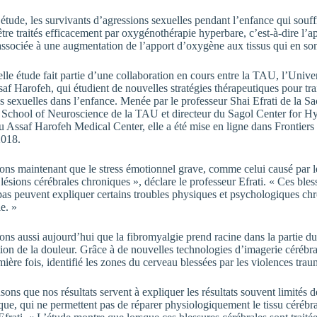
 étude, les survivants d’agressions sexuelles pendant l’enfance qui souf
être traités efficacement par oxygénothérapie hyperbare, c’est-à-dire l’a
ssociée à une augmentation de l’apport d’oxygène aux tissus qui en son
lle étude fait partie d’une collaboration en cours entre la TAU, l’Univer
af Harofeh, qui étudient de nouvelles stratégies thérapeutiques pour trai
s sexuelles dans l’enfance. Menée par le professeur Shai Efrati de la S
l School of Neuroscience de la TAU et directeur du Sagol Center for H
 Assaf Harofeh Medical Center, elle a été mise en ligne dans Frontiers
2018.
ns maintenant que le stress émotionnel grave, comme celui causé par le
 lésions cérébrales chroniques », déclare le professeur Efrati. « Ces bles
pas peuvent expliquer certains troubles physiques et psychologiques c
e. »
ns aussi aujourd’hui que la fibromyalgie prend racine dans la partie d
ation de la douleur. Grâce à de nouvelles technologies d’imagerie cérébr
mière fois, identifié les zones du cerveau blessées par les violences trau
ons que nos résultats servent à expliquer les résultats souvent limités d
ue, qui ne permettent pas de réparer physiologiquement le tissu céréb