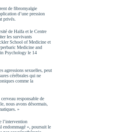
frent de fibromyalgie
pplication d’une pression
t privés.
sité de Haïfa et le Centre
ter les survivants
ackler School of Medicine et
yperbaric Medicine and
 in Psychology le 14
s agressions sexuelles, peut
sures cérébrales qui ne
hroniques comme la
u cerveau responsable de
ale, nous avons désormais,
matiques. »
e l’intervention
ral endommagé », poursuit le