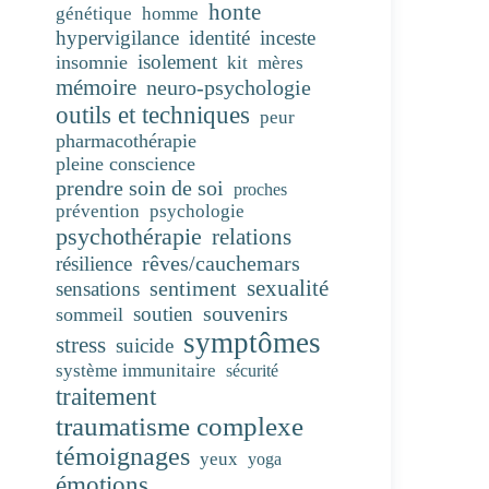
honte
génétique
homme
hypervigilance
identité
inceste
isolement
insomnie
kit
mères
mémoire
neuro-psychologie
outils et techniques
peur
pharmacothérapie
pleine conscience
prendre soin de soi
proches
prévention
psychologie
psychothérapie
relations
rêves/cauchemars
résilience
sentiment
sexualité
sensations
souvenirs
soutien
sommeil
symptômes
stress
suicide
système immunitaire
sécurité
traitement
traumatisme complexe
témoignages
yeux
yoga
émotions