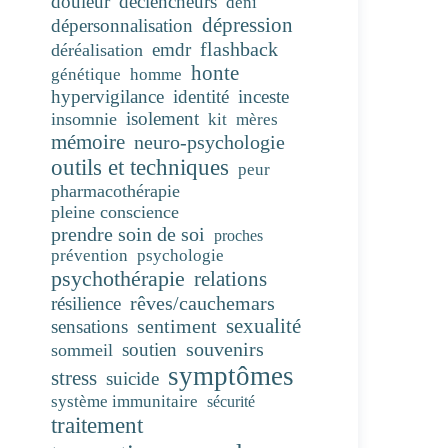
douleur
déclencheurs
déni
dépression
dépersonnalisation
flashback
emdr
déréalisation
honte
génétique
homme
hypervigilance
identité
inceste
isolement
insomnie
kit
mères
mémoire
neuro-psychologie
outils et techniques
peur
pharmacothérapie
pleine conscience
prendre soin de soi
proches
prévention
psychologie
psychothérapie
relations
rêves/cauchemars
résilience
sentiment
sexualité
sensations
souvenirs
soutien
sommeil
symptômes
stress
suicide
système immunitaire
sécurité
traitement