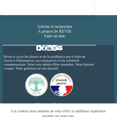
Articles et recherches
A propos de REVIS
Faire un don
Briser le cycle du silence et de la souffrance par le biais de
l'accès à l'information, aux ressources et à la solidarité
communautaire. Votre voix mérite d'être entendue. Votre histoire
compte. Votre guérison est une priorité.
Mentions légales
Politique de confidentialité
Les cookies nous assurent de vous offrir la meilleure expérience
possible sur notre site.