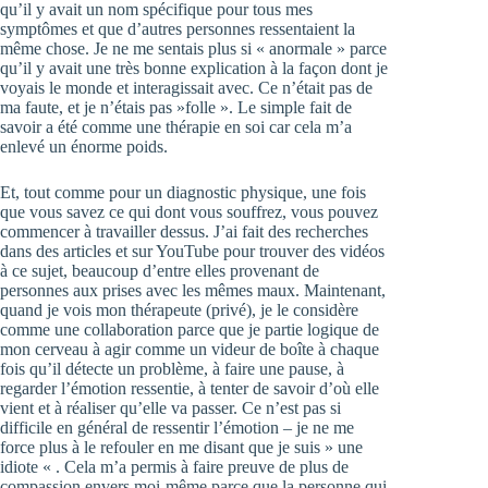
qu’il y avait un nom spécifique pour tous mes
symptômes et que d’autres personnes ressentaient la
même chose. Je ne me sentais plus si « anormale » parce
qu’il y avait une très bonne explication à la façon dont je
voyais le monde et interagissait avec. Ce n’était pas de
ma faute, et je n’étais pas »folle ». Le simple fait de
savoir a été comme une thérapie en soi car cela m’a
enlevé un énorme poids.
Et, tout comme pour un diagnostic physique, une fois
que vous savez ce qui dont vous souffrez, vous pouvez
commencer à travailler dessus. J’ai fait des recherches
dans des articles et sur YouTube pour trouver des vidéos
à ce sujet, beaucoup d’entre elles provenant de
personnes aux prises avec les mêmes maux. Maintenant,
quand je vois mon thérapeute (privé), je le considère
comme une collaboration parce que je partie logique de
mon cerveau à agir comme un videur de boîte à chaque
fois qu’il détecte un problème, à faire une pause, à
regarder l’émotion ressentie, à tenter de savoir d’où elle
vient et à réaliser qu’elle va passer. Ce n’est pas si
difficile en général de ressentir l’émotion – je ne me
force plus à le refouler en me disant que je suis » une
idiote « . Cela m’a permis à faire preuve de plus de
compassion envers moi-même parce que la personne qui