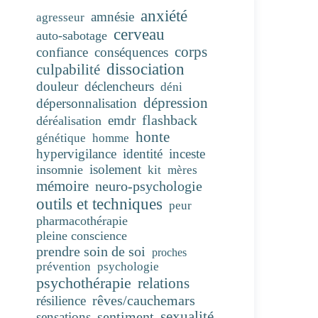
anxiété
amnésie
agresseur
cerveau
auto-sabotage
corps
confiance
conséquences
dissociation
culpabilité
douleur
déclencheurs
déni
dépression
dépersonnalisation
flashback
emdr
déréalisation
honte
génétique
homme
hypervigilance
identité
inceste
isolement
insomnie
kit
mères
mémoire
neuro-psychologie
outils et techniques
peur
pharmacothérapie
pleine conscience
prendre soin de soi
proches
prévention
psychologie
psychothérapie
relations
rêves/cauchemars
résilience
sentiment
sexualité
sensations